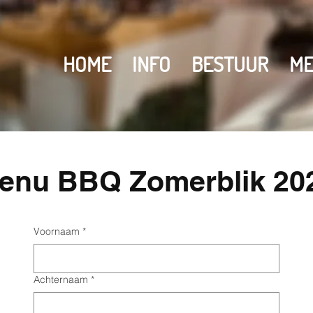
HOME
INFO
BESTUUR
ME
enu BBQ Zomerblik 20
Voornaam
*
Achternaam
*