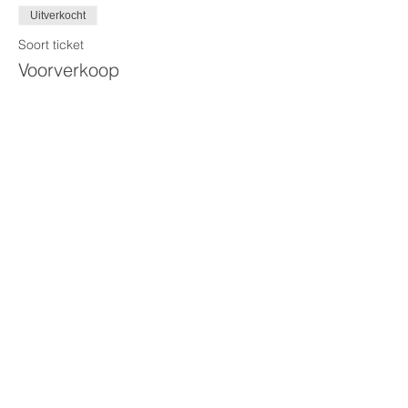
Uitverkocht
Soort ticket
Voorverkoop
Prijs
€ 5,00
Dit evenement is uitverkocht
© 2026 Jeugdhuis
Togenblik VZW.
Beveren