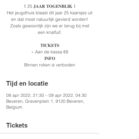
⌇ 25 𝐉𝐀𝐀𝐑 𝐓𝐎𝐆𝐄𝐍𝐁𝐋𝐈𝐊 ⌇
Het jeugdhuis blaast dit jaar 25 kaarsjes uit
en dat moet natuurlijk gevierd worden!
Zoals gewoonlijk zijn we er terug bij met
een knalfuif.
𝐓𝐈𝐂𝐊𝐄𝐓𝐒
» Aan de kassa €8
𝐈𝐍𝐅𝐎
Binnen roken is verboden
Tijd en locatie
08 apr 2022, 21:30 – 09 apr 2022, 04:30
Beveren, Gravenplein 1, 9120 Beveren,
Belgium
Tickets