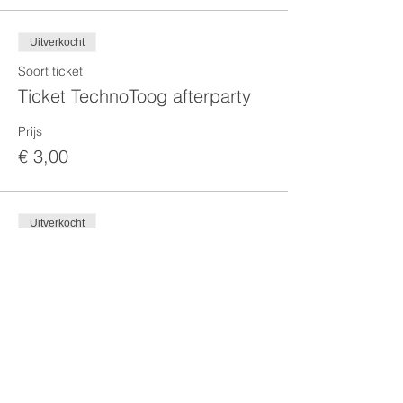
Uitverkocht
Soort ticket
Ticket TechnoToog afterparty
Prijs
€ 3,00
Uitverkocht
Soort ticket
2nd wave
Prijs
€ 5,00
Dit evenement is uitverkocht