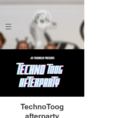
TechnoToog
afterparty