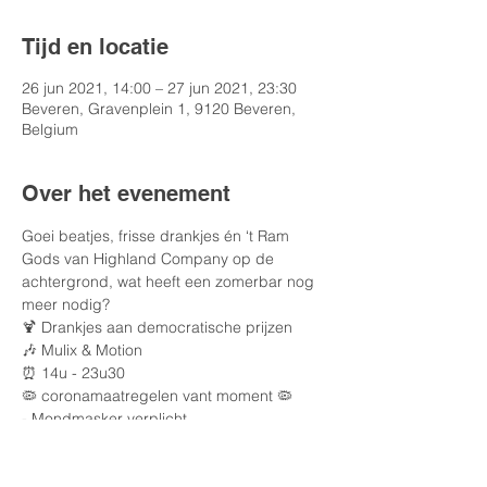
Tijd en locatie
26 jun 2021, 14:00 – 27 jun 2021, 23:30
Beveren, Gravenplein 1, 9120 Beveren,
Belgium
Over het evenement
Goei beatjes, frisse drankjes én ‘t Ram 
Gods van Highland Company op de 
achtergrond, wat heeft een zomerbar nog 
meer nodig? 
🍹 Drankjes aan democratische prijzen
🎶 Mulix & Motion 
⏰ 14u - 23u30
🦠 coronamaatregelen vant moment 🦠
- Mondmasker verplicht

 - Max. 4 personen per tafel

 - Geen toogbediening
